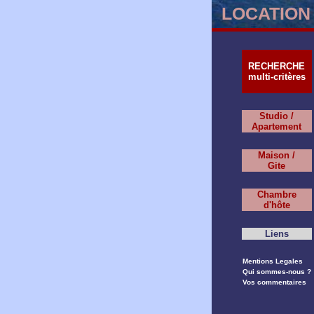
LOCATION 
RECHERCHE
multi-critères
Studio /
Apartement
Maison /
Gite
Chambre
d'hôte
Liens
Mentions Legales
Qui sommes-nous ?
Vos commentaires