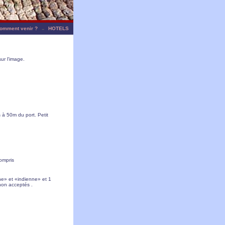
-
omment venir ?
HOTELS
ur l'image.
 à 50m du port. Petit
ompris
ne» et «indienne» et 1
non acceptés .