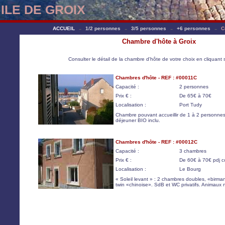
ILE DE GROIX
-
-
-
-
ACCUEIL
1/2 personnes
3/5 personnes
+6 personnes
C
Chambre d'hôte à Groix
Consulter le détail de la chambre d'hôte de votre choix en cliquant s
Chambres d'hôte - REF : #00011C
Capacité :
2 personnes
Prix € :
De 65€ à 70€
Localisation :
Port Tudy
Chambre pouvant accueillir de 1 à 2 personnes
déjeuner BIO inclu.
Chambres d'hôte - REF : #00012C
Capacité :
3 chambres
Prix € :
De 60€ à 70€ pdj c
Localisation :
Le Bourg
« Soleil levant » : 2 chambres doubles, «birma
twin «chinoise». SdB et WC privatifs. Animaux 