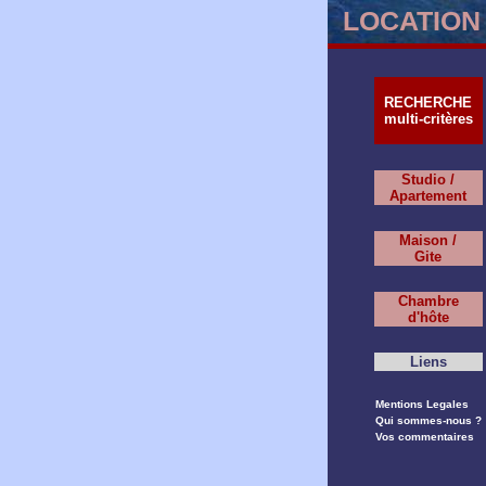
LOCATION 
RECHERCHE
multi-critères
Studio /
Apartement
Maison /
Gite
Chambre
d'hôte
Liens
Mentions Legales
Qui sommes-nous ?
Vos commentaires