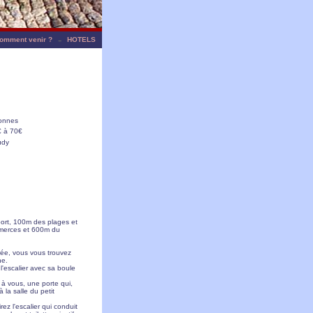
-
omment venir ?
HOTELS
onnes
 à 70€
udy
ort, 100m des plages et
mmerces et 600m du
rée, vous vous trouvez
ne.
l'escalier avec sa boule
 à vous, une porte qui,
la salle du petit
rez l'escalier qui conduit