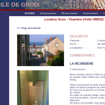
ILE DE GROIX
-
-
-
-
ACCUEIL
1/2 personnes
3/5 personnes
+6 personnes
C
Location Groix - Chambre d'hôte #00011C
<< Page précédente
DESCRIPTIF
Capacité :
2 pers
Prix € :
De 65€
Localisation :
Port T
COMMENTAIRES
LA RICARDIERE
2 clévacances
Nous sommes situés à 50m du p
du sentier côtier, 400m des co
bourg.
Après avoir passé la porte d'ent
dans un hall au parquet de chê
En face sur la gauche se trouve 
de cristal.
Au palier du premier étage, face
une fois poussée, donne accés à 
déjeuner.
De retour sur le palier, vous gravi