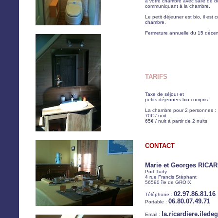
à votre chambre avec salle de dou
communiquant à la chambre.
Le petit déjeuner est bio, il est c
chambre.
Fermeture annuelle du 15 décem
TARIFS
Taxe de séjour et
petits déjeuners bio compris.
La chambre pour 2 personnes :
70€ / nuit
65€ / nuit à partir de 2 nuits
CONTACT
Marie et Georges RICA
Port-Tudy
4 rue Francis Stéphant
56590 île de GROIX
02.97.86.81.16
Téléphone :
06.80.07.49.71
Portable :
la.ricardiere.iled
Email :