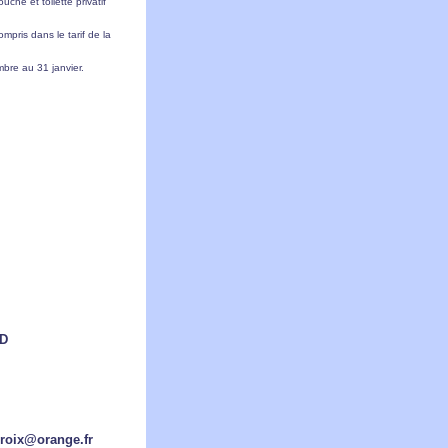
che et toilette privatif
ompris dans le tarif de la
bre au 31 janvier.
RD
egroix@orange.fr